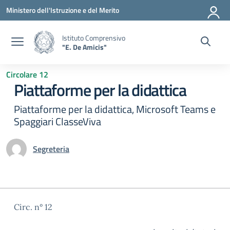
Vai ai contenuti
Vai al menu di navigazione
Vai al footer
Ministero dell'Istruzione e del Merito
Istituto Comprensivo
"E. De Amicis"
Circolare 12
Piattaforme per la didattica
Piattaforme per la didattica, Microsoft Teams e
Spaggiari ClasseViva
Segreteria
Circ. n° 12