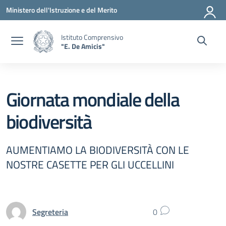
Vai ai contenuti
Vai al menu di navigazione
Vai al footer
Ministero dell'Istruzione e del Merito
Istituto Comprensivo
"E. De Amicis"
Giornata mondiale della
biodiversità
AUMENTIAMO LA BIODIVERSITÀ CON LE
NOSTRE CASETTE PER GLI UCCELLINI
Segreteria
0