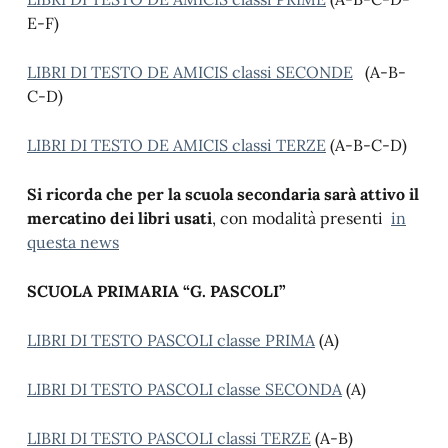
E-F)
LIBRI DI TESTO DE AMICIS classi SECONDE
(A-B-
C-D)
LIBRI DI TESTO DE AMICIS classi TERZE
(A-B-C-D)
Si ricorda che per la scuola secondaria sarà attivo il
mercatino dei libri usati
, con modalità presenti
in
questa news
SCUOLA PRIMARIA “G. PASCOLI”
LIBRI DI TESTO PASCOLI classe PRIMA
(A)
LIBRI DI TESTO PASCOLI classe SECONDA
(A)
LIBRI DI TESTO PASCOLI classi TERZE
(A-B)