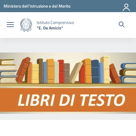
Vai ai contenuti
Vai al menu di navigazione
Vai al footer
Ministero dell'Istruzione e del Merito
Istituto Comprensivo
"E. De Amicis"