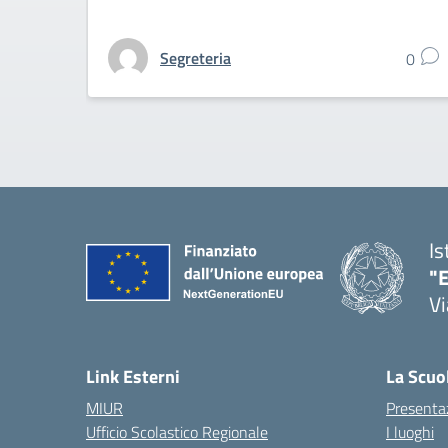
Segreteria
0
Is
"E
Vi
Link Esterni
La Scuo
MIUR
Presenta
Ufficio Scolastico Regionale
I luoghi