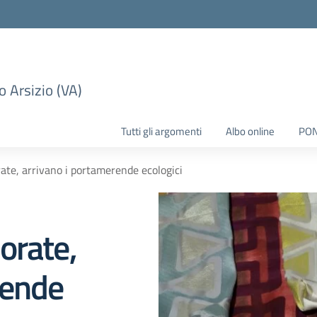
 Arsizio (VA)
Tutti gli argomenti
Albo online
PO
ate, arrivano i portamerende ecologici
orate,
rende