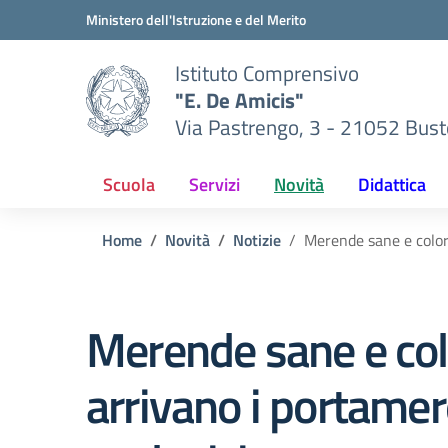
Vai ai contenuti
Vai al menu di navigazione
Vai al footer
Ministero dell'Istruzione e del Merito
Istituto Comprensivo
"E. De Amicis"
Via Pastrengo, 3 - 21052 Busto
Scuola
Servizi
Novità
Didattica
Home
Novità
Notizie
Merende sane e color
Merende sane e col
arrivano i portame