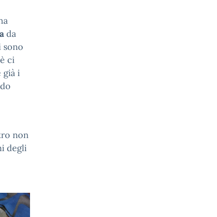
ha
ta
da
i sono
è ci
 già i
ido
tro non
i degli