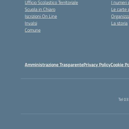
Ufficio Scolastico Territoriale
I numeri 
Scuola in Chiaro
Le carte 
Iscrizioni On Line
Organizz
Invalsi
La storia
Comune
Amministrazione Trasparente
Privacy Policy
Cookie Po
Tel 0