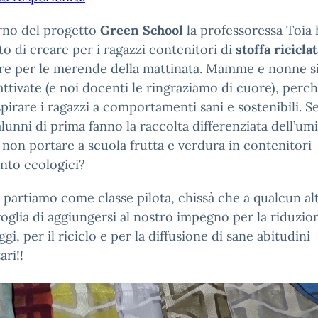
erno del progetto
Green School
la professoressa Toia 
o di creare per i ragazzi contenitori di
stoffa ricicla
are per le merende della mattinata. Mamme e nonne s
attivate (e noi docenti le ringraziamo di cuore), perch
spirare i ragazzi a comportamenti sani e sostenibili. Se
alunni di prima fanno la raccolta differenziata dell’um
non portare a scuola frutta e verdura in contenitori
anto ecologici?
 partiamo come classe pilota, chissà che a qualcun al
oglia di aggiungersi al nostro impegno per la riduzion
ggi, per il riciclo e per la diffusione di sane abitudini
ari!!