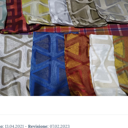
o:
13.04.2021
-
Revisione:
07.02.2023