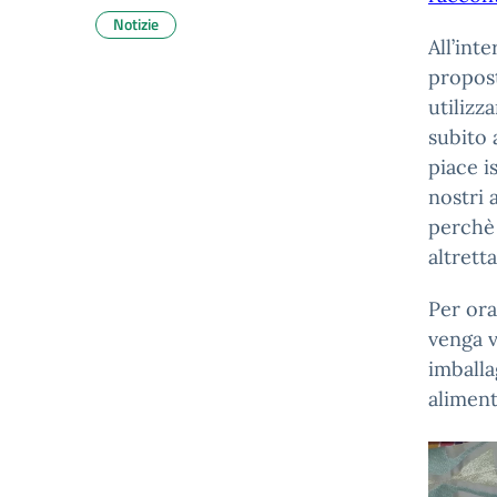
Notizie
All’int
propost
utilizz
subito 
piace i
nostri 
perchè 
altrett
Per ora
venga v
imballa
aliment