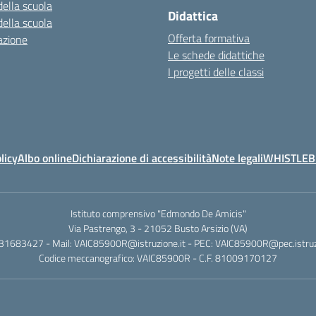
della scuola
Didattica
della scuola
Offerta formativa
azione
Le schede didattiche
I progetti delle classi
licy
Albo online
Dichiarazione di accessibilità
Note legali
WHISTLE
Istituto comprensivo "Edmondo De Amicis"
Via Pastrengo, 3 - 21052 Busto Arsizio (VA)
331683427 - Mail: VAIC85900R@istruzione.it - PEC: VAIC85900R@pec.istruzi
Codice meccanografico: VAIC85900R - C.F. 81009170127