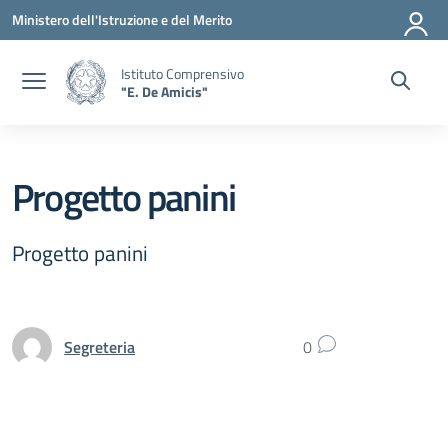
Vai ai contenuti
Vai al menu di navigazione
Vai al footer
Ministero dell'Istruzione e del Merito
Istituto Comprensivo
"E. De Amicis"
Progetto panini
Progetto panini
Segreteria
0