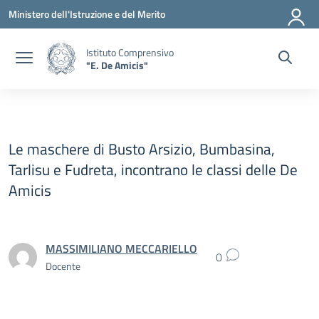
Vai ai contenuti
Vai al menu di navigazione
Vai al footer
Ministero dell'Istruzione e del Merito
Istituto Comprensivo
"E. De Amicis"
Le maschere di Busto Arsizio, Bumbasina,
Tarlisu e Fudreta, incontrano le classi delle De
Amicis
MASSIMILIANO MECCARIELLO
0
Docente