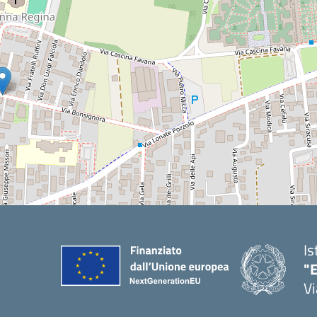
Is
"E
Vi