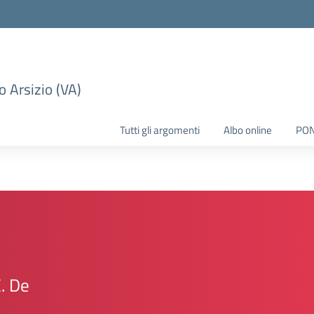
 Arsizio (VA)
Tutti gli argomenti
Albo online
PO
E. De