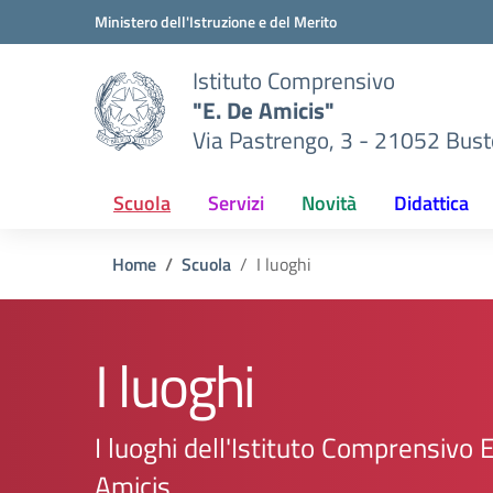
Vai ai contenuti
Vai al menu di navigazione
Vai al footer
Ministero dell'Istruzione e del Merito
Istituto Comprensivo
"E. De Amicis"
Via Pastrengo, 3 - 21052 Busto
Scuola
Servizi
Novità
Didattica
Home
Scuola
I luoghi
I luoghi
I luoghi dell'Istituto Comprensivo 
Amicis