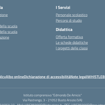
la
I Servizi
zione
Personale scolastico
Percorsi di studio
della scuola
Didattica
della scuola
Offerta formativa
azione
Le schede didattiche
I progetti delle classi
licy
Albo online
Dichiarazione di accessibilità
Note legali
WHISTLE
Istituto comprensivo "Edmondo De Amicis"
Via Pastrengo, 3 - 21052 Busto Arsizio (VA)
331683427 - Mail: VAIC85900R@istruzione.it - PEC: VAIC85900R@pec.istruzi