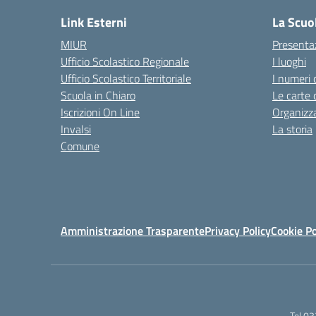
Link Esterni
La Scuo
MIUR
Presenta
Ufficio Scolastico Regionale
I luoghi
Ufficio Scolastico Territoriale
I numeri 
Scuola in Chiaro
Le carte 
Iscrizioni On Line
Organizz
Invalsi
La storia
Comune
Amministrazione Trasparente
Privacy Policy
Cookie Po
Tel 0