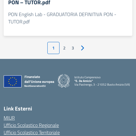
PON – TUTOR.pdf
PON English Lab - GRADUATORIA DEFINITIVA PON -
TUTOR.pdf
1
2
3
Pagina successiva
Istituto Comprensivo
"E. De Amicis"
Via Pastrengo, 3 - 21052 Busto Arsizio (VA)
Link Esterni
MIUR
Ufficio Scolastico Regionale
Ufficio Scolastico Territoriale