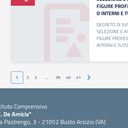
FIGURE PROF
O INTERNI E 
DECRETO DI AV
SELEZIONE E A
FIGURE PROFES
INTERNI E TUT
1
2
3
…
39
40
41
Pagina successiva
tituto Comprensivo
. De Amicis"
a Pastrengo, 3 - 21052 Busto Arsizio (VA)