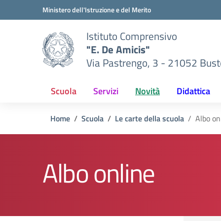
Vai ai contenuti
Vai al menu di navigazione
Vai al footer
Ministero dell'Istruzione e del Merito
Istituto Comprensivo
"E. De Amicis"
Via Pastrengo, 3 - 21052 Busto
Scuola
Servizi
Novità
Didattica
Home
Scuola
Le carte della scuola
Albo on
Albo online