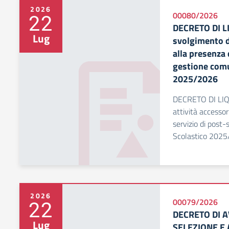
2026
22
00080/2026
DECRETO DI L
Lug
svolgimento d
alla presenza 
gestione comu
2025/2026
DECRETO DI LIQ
attività accesso
servizio di post
Scolastico 2025
2026
22
00079/2026
DECRETO DI 
Lug
SELEZIONE E 