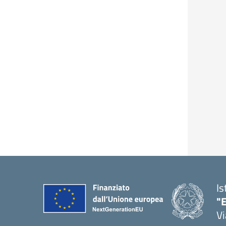
Is
"E
Vi