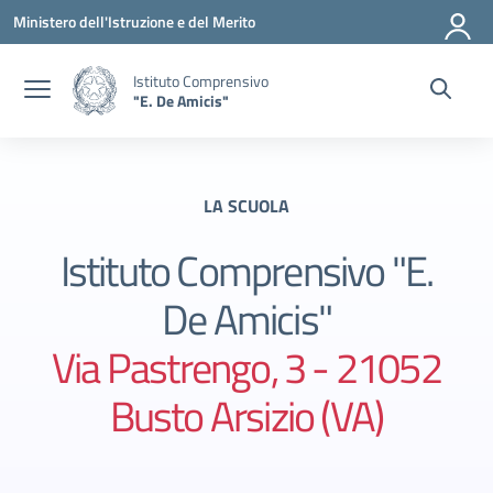
Vai ai contenuti
Vai al menu di navigazione
Vai al footer
Ministero dell'Istruzione e del Merito
Istituto Comprensivo
"E. De Amicis"
LA SCUOLA
Istituto Comprensivo "E.
De Amicis"
Via Pastrengo, 3 - 21052
Busto Arsizio (VA)