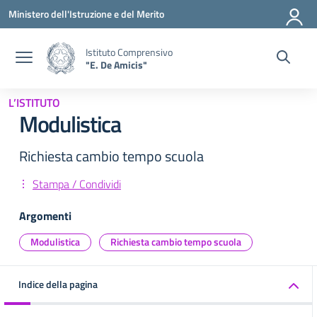
Vai ai contenuti
Vai al menu di navigazione
Vai al footer
Ministero dell'Istruzione e del Merito
Istituto Comprensivo
"E. De Amicis"
L’ISTITUTO
Modulistica
Richiesta cambio tempo scuola
Stampa / Condividi
Argomenti
Modulistica
Richiesta cambio tempo scuola
Indice della pagina