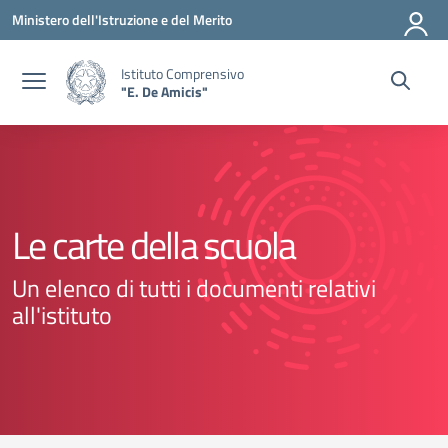
Vai ai contenuti
Vai al menu di navigazione
Vai al footer
Ministero dell'Istruzione e del Merito
Istituto Comprensivo
"E. De Amicis"
Le carte della scuola
Un elenco di tutti i documenti relativi
all'istituto