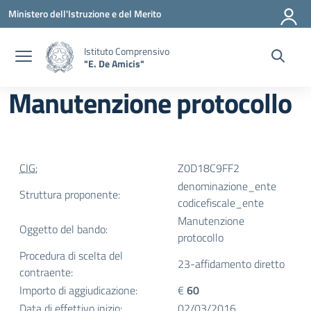
Vai ai contenuti
Vai al menu di navigazione
Vai al footer
Ministero dell'Istruzione e del Merito
Istituto Comprensivo
"E. De Amicis"
Manutenzione protocollo
CIG:
Z0D18C9FF2
denominazione_ente
Struttura proponente:
codicefiscale_ente
Manutenzione
Oggetto del bando:
protocollo
Procedura di scelta del
23-affidamento diretto
contraente:
Importo di aggiudicazione:
€
60
Data di effettivo inizio:
02/03/2016