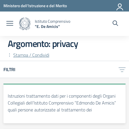
Vai ai contenuti
Vai al menu di navigazione
Vai al footer
Ministero dell'Istruzione e del Merito
Istituto Comprensivo
"E. De Amicis"
Argomento: privacy
Stampa / Condividi
FILTRI
Istruzioni trattamento dati per i componenti degli Organi
Collegiali dell’Istituto Comprensivo “Edmondo De Amicis”
quali persone autorizzate al trattamento dei