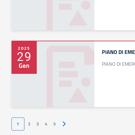
2025
PIANO DI EM
29
PIANO DI EME
Gen
1
2
3
4
5
Pagina successiva