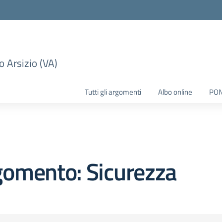
 Arsizio (VA)
Tutti gli argomenti
Albo online
PO
gomento: Sicurezza