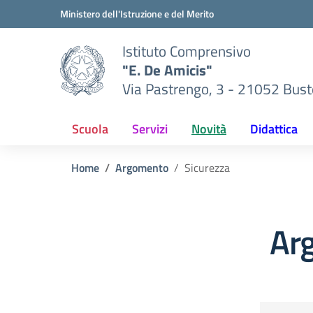
Vai ai contenuti
Vai al menu di navigazione
Vai al footer
Ministero dell'Istruzione e del Merito
Istituto Comprensivo
"E. De Amicis"
Via Pastrengo, 3 - 21052 Busto
Scuola
Servizi
Novità
Didattica
Home
Argomento
Sicurezza
Ar