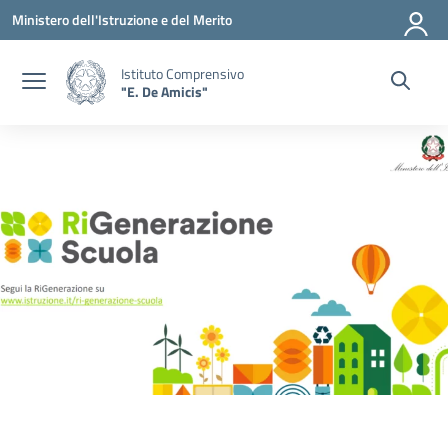
Vai ai contenuti
Vai al menu di navigazione
Vai al footer
Ministero dell'Istruzione e del Merito
Istituto Comprensivo
"E. De Amicis"