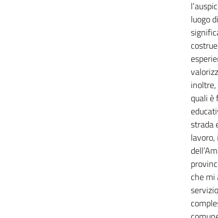
l’auspi
luogo di
signific
costrue
esperie
valorizz
inoltre,
quali e
educati
strada 
lavoro, 
dell’Am
provinci
che mi 
servizio
comples
comune 