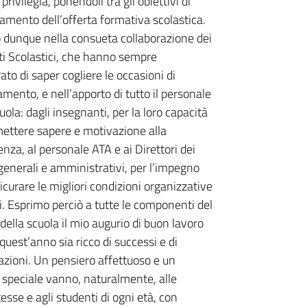
privilegia, ponendoli tra gli obiettivi di
amento dell’offerta formativa scolastica.
 dunque nella consueta collaborazione dei
ti Scolastici, che hanno sempre
ato di saper cogliere le occasioni di
amento, e nell’apporto di tutto il personale
uola: dagli insegnanti, per la loro capacità
mettere sapere e motivazione alla
nza, al personale ATA e ai Direttori dei
 generali e amministrativi, per l’impegno
sicurare le migliori condizioni organizzative
li. Esprimo perciò a tutte le componenti del
ella scuola il mio augurio di buon lavoro
quest’anno sia ricco di successi e di
azioni. Un pensiero affettuoso e un
 speciale vanno, naturalmente, alle
sse e agli studenti di ogni età, con