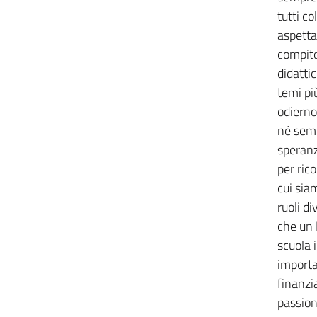
tutti co
aspettat
compito 
didatti
temi pi
odierno
né sem
speranz
per rico
cui sia
ruoli di
che un 
scuola 
importa
finanzi
passion