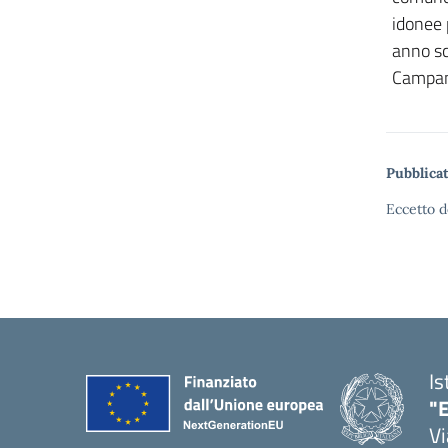
idonee 
anno sco
Campan
Pubblicat
Eccetto d
Is
"E
Vi