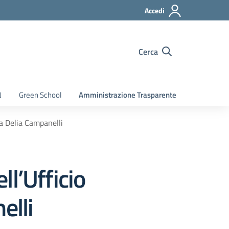
Accedi
Cerca
N
Green School
Amministrazione Trasparente
sa Delia Campanelli
ll’Ufficio
elli