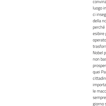
convinzi
luogo in
ci inse
della n
perché
esibire
operator
trasfor
Nobel p
non bas
prosper
quei Pa
cittadin
importa
le macc
sempre d
giorno 