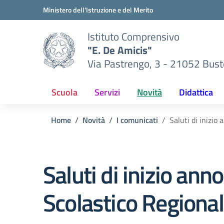
Vai ai contenuti
Vai al menu di navigazione
Vai al footer
Ministero dell'Istruzione e del Merito
Istituto Comprensivo
"E. De Amicis"
Via Pastrengo, 3 - 21052 Busto
Scuola
Servizi
Novità
Didattica
Home
Novità
I comunicati
Saluti di inizio
Saluti di inizio anno
Scolastico Regional