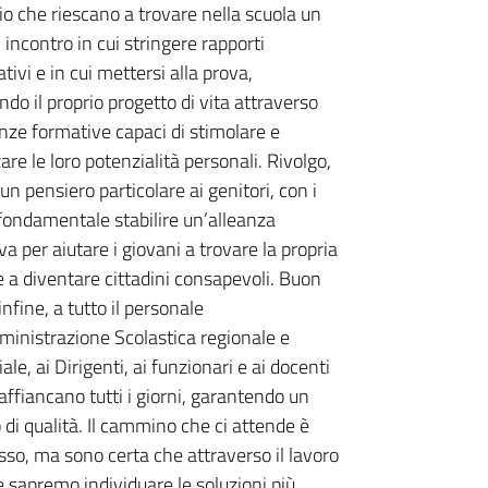
cio che riescano a trovare nella scuola un
 incontro in cui stringere rapporti
ativi e in cui mettersi alla prova,
ndo il proprio progetto di vita attraverso
nze formative capaci di stimolare e
are le loro potenzialità personali. Rivolgo,
 un pensiero particolare ai genitori, con i
̀ fondamentale stabilire un’alleanza
va per aiutare i giovani a trovare la propria
e a diventare cittadini consapevoli. Buon
infine, a tutto il personale
ministrazione Scolastica regionale e
ale, ai Dirigenti, ai funzionari e ai docenti
affiancano tutti i giorni, garantendo un
 di qualità. Il cammino che ci attende è
so, ma sono certa che attraverso il lavoro
sapremo individuare le soluzioni più