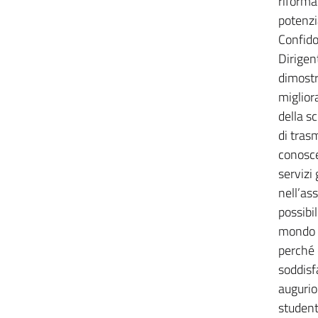
riforma 
potenzi
Confido
Dirigen
dimostr
miglior
della sc
di tras
conosce
servizi
nell’as
possibi
mondo d
perché 
soddisf
augurio
studente