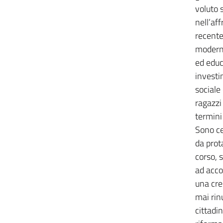
voluto 
nell’af
recente 
moderni
ed educ
invest
sociale
ragazzi
termini 
Sono ce
da prot
corso, 
ad accog
una cre
mai rin
cittadi