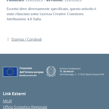
Pubblicato:
21.03.2023
-
Revisione:
21.03.2023
Eccetto dove diversamente specificato, questo articolo è
stato rilasciato sotto Licenza Creative Commons
Attribuzione 4.0 Italia.
Stampa / Condividi
Istituto Comprensivo
"E. De Amicis"
Via Pastrengo, 3 - 21052 Busto Arsizio (VA)
Link Esterni
MIUR
Ufficio Scolastico Regionale