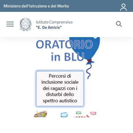
Vai ai contenuti
Vai al menu di navigazione
Vai al footer
Ministero dell'Istruzione e del Merito
Istituto Comprensivo
"E. De Amicis"