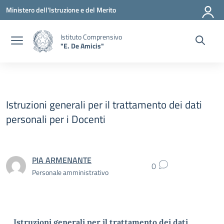
Vai ai contenuti
Vai al menu di navigazione
Vai al footer
Ministero dell'Istruzione e del Merito
Istituto Comprensivo
"E. De Amicis"
Istruzioni generali per il trattamento dei dati
personali per i Docenti
PIA ARMENANTE
0
Personale amministrativo
Istruzioni generali per il trattamento dei dati