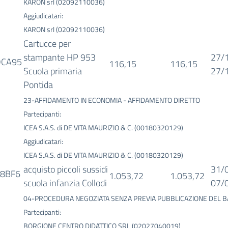
KARON srl (02092110036)
Aggiudicatari:
KARON srl (02092110036)
Cartucce per
stampante HP 953
27/
DCA95
116,15
116,15
Scuola primaria
27/
Pontida
23-AFFIDAMENTO IN ECONOMIA - AFFIDAMENTO DIRETTO
Partecipanti:
ICEA S.A.S. di DE VITA MAURIZIO & C. (00180320129)
Aggiudicatari:
ICEA S.A.S. di DE VITA MAURIZIO & C. (00180320129)
acquisto piccoli sussidi
31/
8BF6
1.053,72
1.053,72
scuola infanzia Collodi
07/
04-PROCEDURA NEGOZIATA SENZA PREVIA PUBBLICAZIONE DEL 
Partecipanti:
BORGIONE CENTRO DIDATTICO SRL (02027040019)