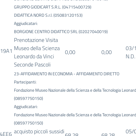
GRUPPO GIODICART S.R.L. (04715400729)
DIDATTICA NORD S.r.l. (05083120153)
Aggiudicatari:
BORGIONE CENTRO DIDATTICO SRL (02027040019)
Prenotazione Visita
Museo della Scienza
03/
019A1
0,00
0,00
Leonardo da Vinci
N.D.
Seconde Pascoli
23-AFFIDAMENTO IN ECONOMIA - AFFIDAMENTO DIRETTO
Partecipanti:
Fondazione Museo Nazionale della Scienza e della Tecnologia Leonard
(08597750150)
Aggiudicatari:
Fondazione Museo Nazionale della Scienza e della Tecnologia Leonard
(08597750150)
acquisto piccoli sussidi
05/
4EE6
68,28
68,28