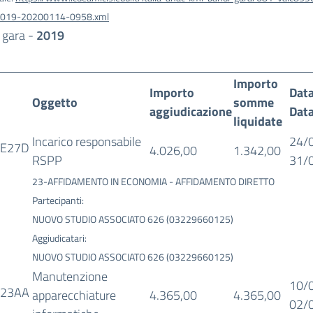
019-20200114-0958.xml
 gara -
2019
Importo
Importo
Data
Oggetto
somme
aggiudicazione
Data
liquidate
Incarico responsabile
24/
AE27D
4.026,00
1.342,00
RSPP
31/
23-AFFIDAMENTO IN ECONOMIA - AFFIDAMENTO DIRETTO
Partecipanti:
NUOVO STUDIO ASSOCIATO 626 (03229660125)
Aggiudicatari:
NUOVO STUDIO ASSOCIATO 626 (03229660125)
Manutenzione
10/
323AA
apparecchiature
4.365,00
4.365,00
02/