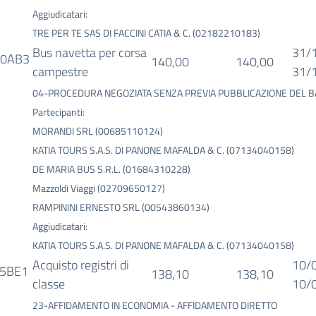
Aggiudicatari:
TRE PER TE SAS DI FACCINI CATIA & C. (02182210183)
Bus navetta per corsa
31/
70AB3
140,00
140,00
campestre
31/
04-PROCEDURA NEGOZIATA SENZA PREVIA PUBBLICAZIONE DEL 
Partecipanti:
MORANDI SRL (00685110124)
KATIA TOURS S.A.S. DI PANONE MAFALDA & C. (07134040158)
DE MARIA BUS S.R.L. (01684310228)
Mazzoldi Viaggi (02709650127)
RAMPININI ERNESTO SRL (00543860134)
Aggiudicatari:
KATIA TOURS S.A.S. DI PANONE MAFALDA & C. (07134040158)
Acquisto registri di
10/
5BE1
138,10
138,10
classe
10/
23-AFFIDAMENTO IN ECONOMIA - AFFIDAMENTO DIRETTO