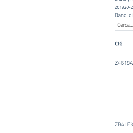
201920-2
Bandi di
CIG
Z4618
ZB41E