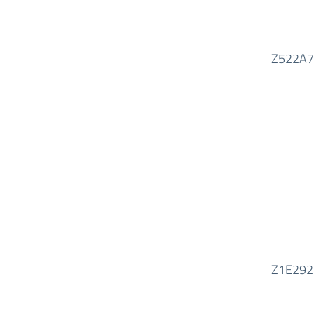
Z522A
Z1E292