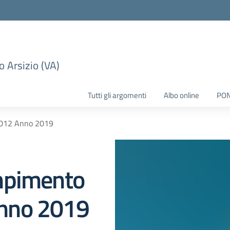
 Arsizio (VA)
Tutti gli argomenti
Albo online
PO
2012 Anno 2019
mpimento
nno 2019