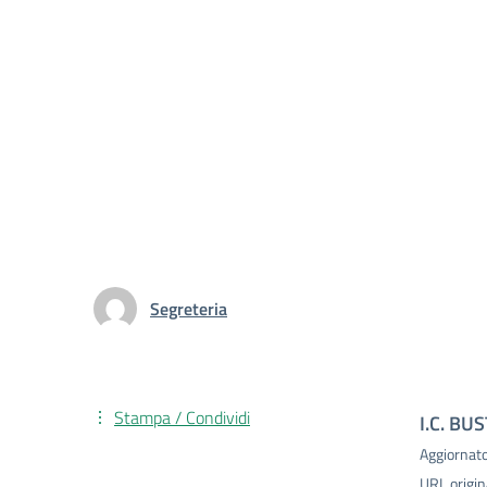
Segreteria
Stampa / Condividi
I.C. BU
Aggiornat
URL origin