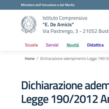
Vai ai contenuti
Vai al menu di navigazione
Vai al footer
Ministero dell'Istruzione e del Merito
Istituto Comprensivo
"E. De Amicis"
Via Pastrengo, 3 - 21052 Busto
Scuola
Servizi
Novità
Didattica
Home
Dichiarazione adempimento Legge 190/
Dichiarazione ade
Legge 190/2012 A