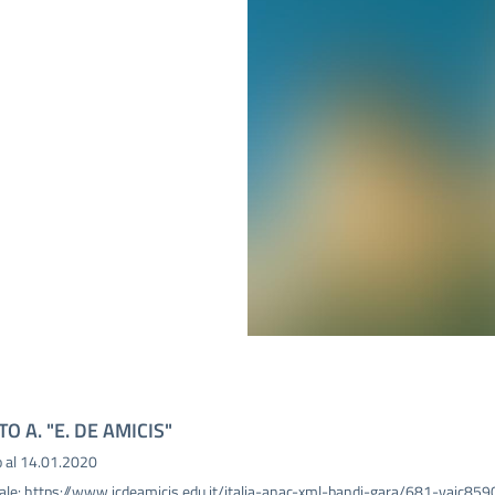
STO A. "E. DE AMICIS"
o al 14.01.2020
ale:
https://www.icdeamicis.edu.it/italia-anac-xml-bandi-gara/681-vaic859