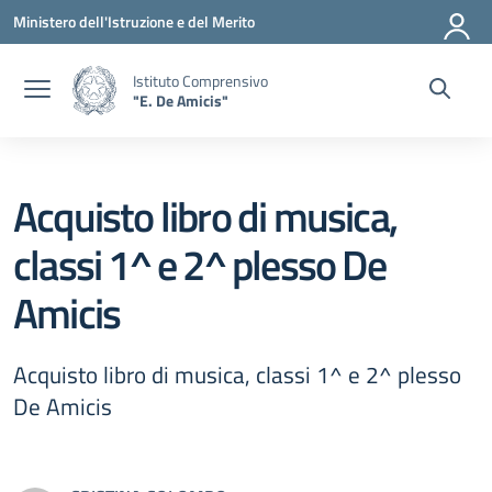
Vai ai contenuti
Vai al menu di navigazione
Vai al footer
Ministero dell'Istruzione e del Merito
Istituto Comprensivo
"E. De Amicis"
Acquisto libro di musica,
classi 1^ e 2^ plesso De
Amicis
Acquisto libro di musica, classi 1^ e 2^ plesso
De Amicis