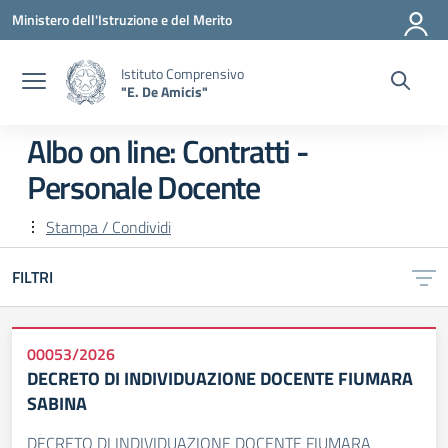
Vai ai contenuti
Vai al menu di navigazione
Vai al footer
Ministero dell'Istruzione e del Merito
Istituto Comprensivo
"E. De Amicis"
Albo on line:
Contratti -
Personale Docente
Stampa / Condividi
FILTRI
00053/2026
DECRETO DI INDIVIDUAZIONE DOCENTE FIUMARA
SABINA
DECRETO DI INDIVIDUAZIONE DOCENTE FIUMARA