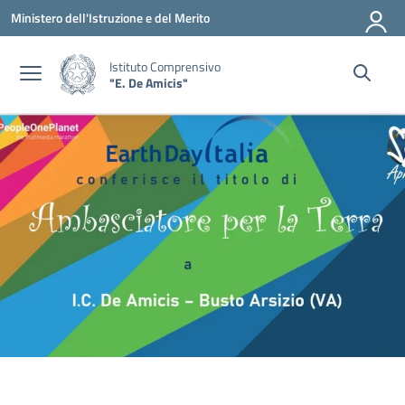
Vai ai contenuti
Vai al menu di navigazione
Vai al footer
Ministero dell'Istruzione e del Merito
Istituto Comprensivo
"E. De Amicis"