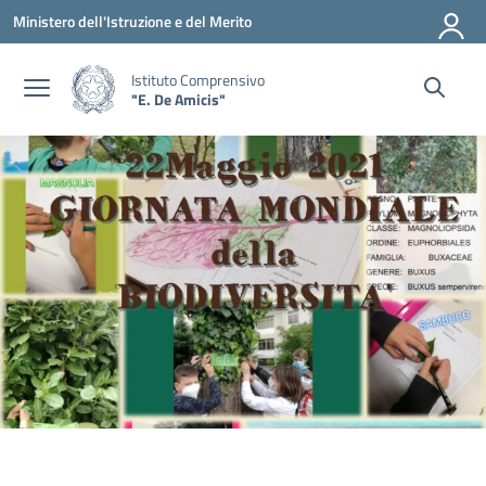
Vai ai contenuti
Vai al menu di navigazione
Vai al footer
Ministero dell'Istruzione e del Merito
Istituto Comprensivo
"E. De Amicis"