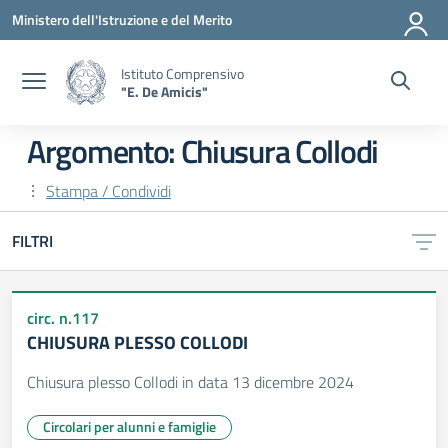
Vai ai contenuti
Vai al menu di navigazione
Vai al footer
Ministero dell'Istruzione e del Merito
Istituto Comprensivo
"E. De Amicis"
Argomento: Chiusura Collodi
Stampa / Condividi
FILTRI
circ. n.117
CHIUSURA PLESSO COLLODI
Chiusura plesso Collodi in data 13 dicembre 2024
Circolari per alunni e famiglie