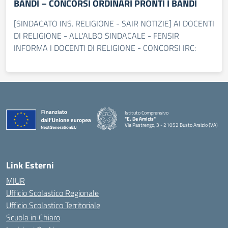
BANDI – CONCORSI ORDINARI PRONTI I BANDI
[SINDACATO INS. RELIGIONE - SAIR NOTIZIE] AI DOCENTI
DI RELIGIONE - ALL'ALBO SINDACALE - FENSIR
INFORMA I DOCENTI DI RELIGIONE - CONCORSI IRC:
Istituto Comprensivo
"E. De Amicis"
Via Pastrengo, 3 - 21052 Busto Arsizio (VA)
Link Esterni
MIUR
Ufficio Scolastico Regionale
Ufficio Scolastico Territoriale
Scuola in Chiaro