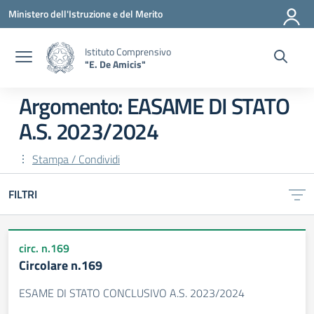
Vai ai contenuti
Vai al menu di navigazione
Vai al footer
Ministero dell'Istruzione e del Merito
Istituto Comprensivo
"E. De Amicis"
Argomento: EASAME DI STATO
A.S. 2023/2024
Stampa / Condividi
FILTRI
circ. n.169
Circolare n.169
ESAME DI STATO CONCLUSIVO A.S. 2023/2024