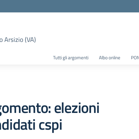
 Arsizio (VA)
Tutti gli argomenti
Albo online
PO
omento: elezioni
didati cspi