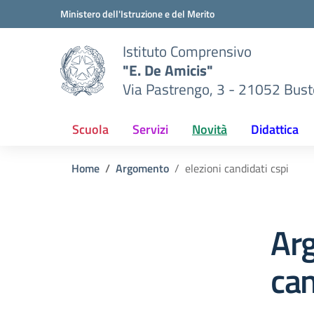
Vai ai contenuti
Vai al menu di navigazione
Vai al footer
Ministero dell'Istruzione e del Merito
Istituto Comprensivo
"E. De Amicis"
Via Pastrengo, 3 - 21052 Busto
Scuola
Servizi
Novità
Didattica
Home
Argomento
elezioni candidati cspi
Arg
can