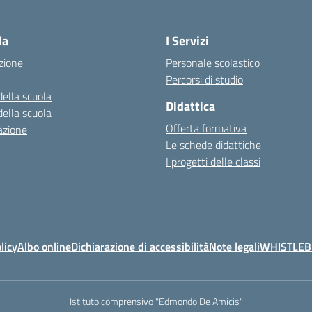
la
I Servizi
zione
Personale scolastico
Percorsi di studio
della scuola
Didattica
della scuola
Offerta formativa
azione
Le schede didattiche
I progetti delle classi
licy
Albo online
Dichiarazione di accessibilità
Note legali
WHISTLE
Istituto comprensivo "Edmondo De Amicis"