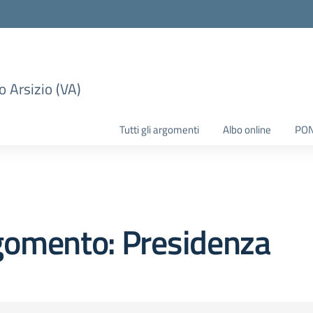
 Arsizio (VA)
Tutti gli argomenti
Albo online
PO
gomento: Presidenza