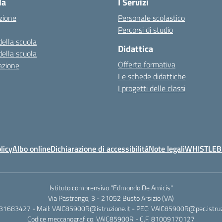
la
I Servizi
zione
Personale scolastico
Percorsi di studio
della scuola
Didattica
della scuola
Offerta formativa
azione
Le schede didattiche
I progetti delle classi
licy
Albo online
Dichiarazione di accessibilità
Note legali
WHISTLE
Istituto comprensivo "Edmondo De Amicis"
Via Pastrengo, 3 - 21052 Busto Arsizio (VA)
331683427 - Mail: VAIC85900R@istruzione.it - PEC: VAIC85900R@pec.istruzi
Codice meccanografico: VAIC85900R - C.F. 81009170127