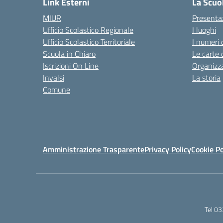
Link Esterni
La Scuo
MIUR
Presenta
Ufficio Scolastico Regionale
I luoghi
Ufficio Scolastico Territoriale
I numeri 
Scuola in Chiaro
Le carte 
Iscrizioni On Line
Organizz
Invalsi
La storia
Comune
Amministrazione Trasparente
Privacy Policy
Cookie Po
Tel 0