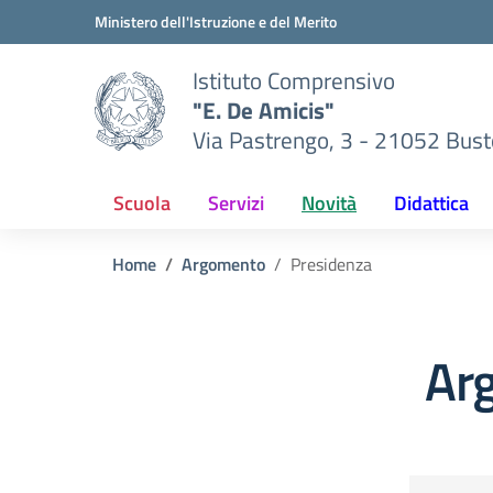
Vai ai contenuti
Vai al menu di navigazione
Vai al footer
Ministero dell'Istruzione e del Merito
Istituto Comprensivo
"E. De Amicis"
Via Pastrengo, 3 - 21052 Busto
Scuola
Servizi
Novità
Didattica
Home
Argomento
Presidenza
Ar