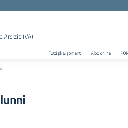
 Arsizio (VA)
Tutti gli argomenti
Albo online
PO
i
lunni