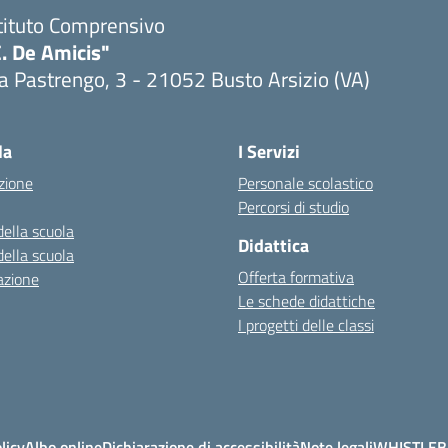
tituto Comprensivo
. De Amicis"
a Pastrengo, 3 - 21052 Busto Arsizio (VA)
la
I Servizi
zione
Personale scolastico
Percorsi di studio
della scuola
Didattica
della scuola
Offerta formativa
azione
Le schede didattiche
I progetti delle classi
licy
Albo online
Dichiarazione di accessibilità
Note legali
WHISTLE