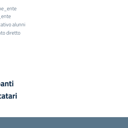
ne_ente
_ente
ativo alunni
to diretto
panti
catari