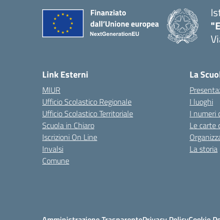
Is
"E
Vi
Link Esterni
La Scuo
MIUR
Presenta
Ufficio Scolastico Regionale
I luoghi
Ufficio Scolastico Territoriale
I numeri 
Scuola in Chiaro
Le carte 
Iscrizioni On Line
Organizz
Invalsi
La storia
Comune
Amministrazione Trasparente
Privacy Policy
Cookie Po