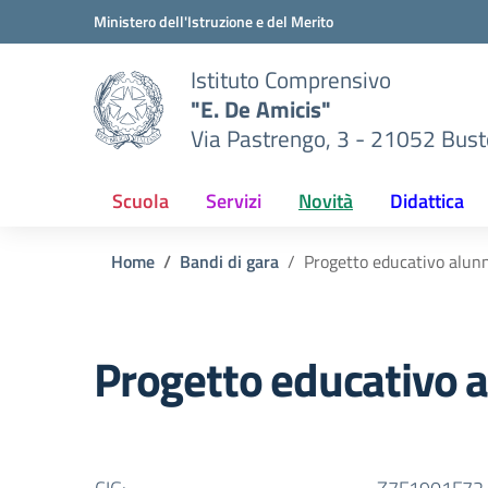
Vai ai contenuti
Vai al menu di navigazione
Vai al footer
Ministero dell'Istruzione e del Merito
Istituto Comprensivo
"E. De Amicis"
Via Pastrengo, 3 - 21052 Busto
Scuola
Servizi
Novità
Didattica
Home
Bandi di gara
Progetto educativo alunn
Progetto educativo a