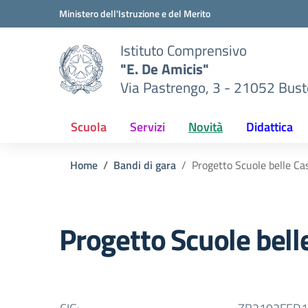
Vai ai contenuti
Vai al menu di navigazione
Vai al footer
Ministero dell'Istruzione e del Merito
Istituto Comprensivo
"E. De Amicis"
Via Pastrengo, 3 - 21052 Busto
Scuola
Servizi
Novità
Didattica
Home
Bandi di gara
Progetto Scuole belle Ca
Progetto Scuole bell