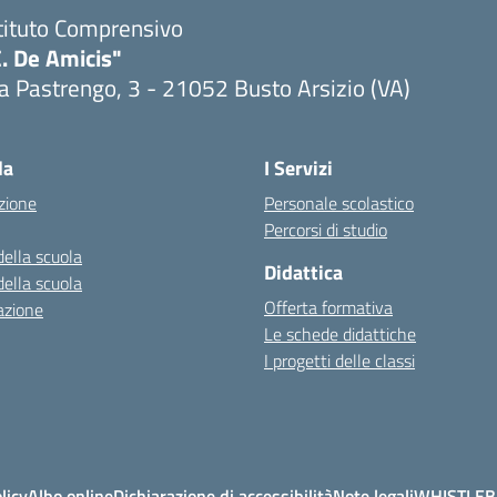
tituto Comprensivo
. De Amicis"
a Pastrengo, 3 - 21052 Busto Arsizio (VA)
la
I Servizi
zione
Personale scolastico
Percorsi di studio
della scuola
Didattica
della scuola
Offerta formativa
azione
Le schede didattiche
I progetti delle classi
licy
Albo online
Dichiarazione di accessibilità
Note legali
WHISTLE