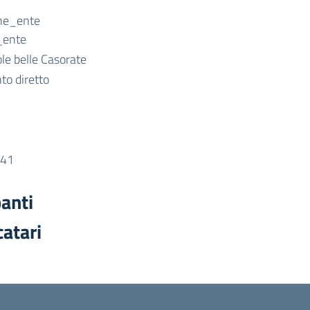
ne_ente
_ente
le belle Casorate
to diretto
.41
panti
catari