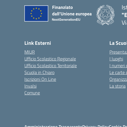
Is
"E
Vi
Link Esterni
La Scuo
MIUR
Presenta
Ufficio Scolastico Regionale
I luoghi
Ufficio Scolastico Territoriale
I numeri 
Scuola in Chiaro
Le carte 
Iscrizioni On Line
Organizz
Invalsi
La storia
Comune
Amministrazione Trasparente
Privacy Policy
Cookie Po