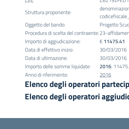
CIG:
ZB2192FED1
denominazio
Struttura proponente:
codicefiscale
Oggetto del bando:
Progetto Scuo
Procedura di scelta del contraente:
23-affidamen
Importo di aggiudicazione:
€
11475.41
Data di effettivo inizio:
30/03/2016
Data di ultimazione:
30/03/2016
Importo delle somme liquidate:
2016
: 11475
Anno di riferimento:
2016
Elenco degli operatori parteci
Elenco degli operatori aggiudi