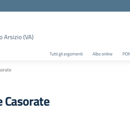
 Arsizio (VA)
Tutti gli argomenti
Albo online
PO
sorate
e Casorate