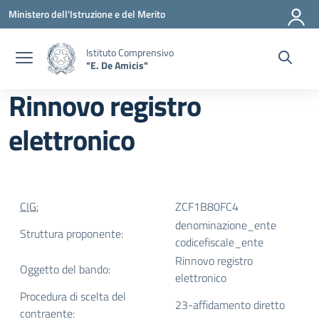
Vai ai contenuti
Vai al menu di navigazione
Vai al footer
Ministero dell'Istruzione e del Merito
Istituto Comprensivo
"E. De Amicis"
Rinnovo registro
elettronico
CIG:
ZCF1B80FC4
denominazione_ente
Struttura proponente:
codicefiscale_ente
Rinnovo registro
Oggetto del bando:
elettronico
Procedura di scelta del
23-affidamento diretto
contraente: