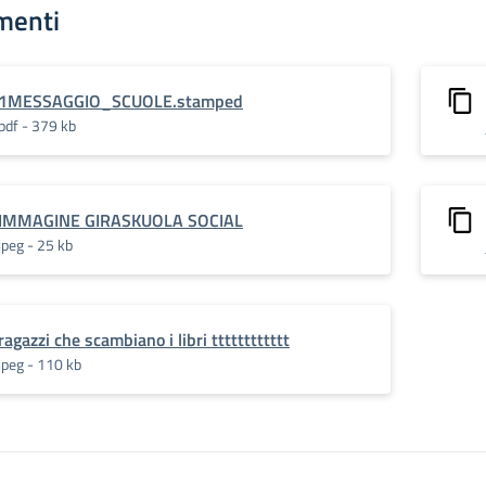
menti
1MESSAGGIO_SCUOLE.stamped
pdf - 379 kb
IMMAGINE GIRASKUOLA SOCIAL
jpeg - 25 kb
ragazzi che scambiano i libri tttttttttttt
jpeg - 110 kb