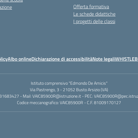
Offerta formativa
azione
Le schede didattiche
I progetti delle classi
licy
Albo online
Dichiarazione di accessibilità
Note legali
WHISTLE
Istituto comprensivo "Edmondo De Amicis"
Via Pastrengo, 3 - 21052 Busto Arsizio (VA)
331683427 - Mail: VAIC85900R@istruzione.it - PEC: VAIC85900R@pec.istruzi
Codice meccanografico: VAIC85900R - C.F. 81009170127