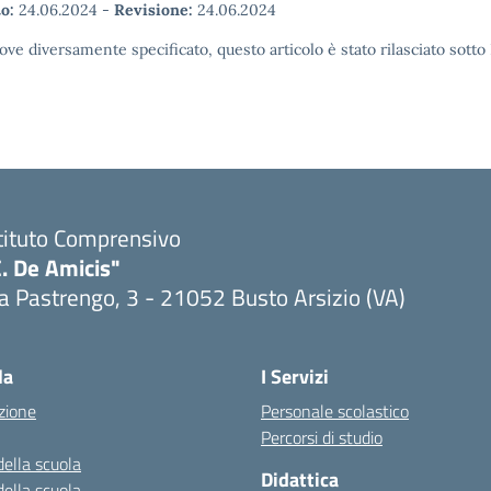
o:
24.06.2024
-
Revisione:
24.06.2024
ove diversamente specificato, questo articolo è stato rilasciato sott
tituto Comprensivo
. De Amicis"
a Pastrengo, 3 - 21052 Busto Arsizio (VA)
la
I Servizi
zione
Personale scolastico
Percorsi di studio
della scuola
Didattica
della scuola