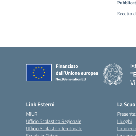
Pubblicat
Eccetto d
Is
"E
Vi
Link Esterni
La Scuo
MIUR
Presenta
Ufficio Scolastico Regionale
I luoghi
Ufficio Scolastico Territoriale
I numeri 
Scuola in Chiaro
Le carte 