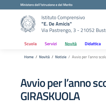
Vai ai contenuti
Vai al menu di navigazione
Vai al footer
Ministero dell'Istruzione e del Merito
Istituto Comprensivo
"E. De Amicis"
Via Pastrengo, 3 - 21052 Busto
Scuola
Servizi
Novità
Didattica
Home
Novità
Notizie
Avvio per l’anno sc
Avvio per l’anno s
GIRASKUOLA