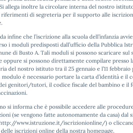
 Si allega inoltre la circolare interna del nostro istitu
i riferimenti di segreteria per il supporto alle iscrizion
e.
rda infine che l’iscrizione alla scuola dell’infanzia avvi
rso i moduli predisposti dall’ufficio della Pubblica Ist
une di Busto A. Tali moduli si possono scaricare sul s
 oppure si possono direttamente compilare presso l
ia del nostro istituto tra il 25 gennaio e l’11 febbraio p
l modulo è necessario portare la carta d’identità e il 
 dei genitori/tutori, il codice fiscale del bambino e il 
accinazioni.
mo si informa che è possibile accedere alle procedur
izioni (se vengono fatte autonomamente da casa) dal s
ttp://www.istruzione.it/iscrizionionline/) o cliccan
delle iscrizioni online della nostra homepage.