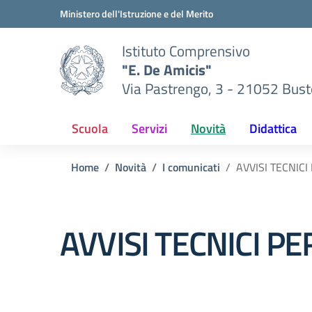
Vai ai contenuti
Vai al menu di navigazione
Vai al footer
Ministero dell'Istruzione e del Merito
Istituto Comprensivo
"E. De Amicis"
Via Pastrengo, 3 - 21052 Busto
Scuola
Servizi
Novità
Didattica
Home
Novità
I comunicati
AVVISI TECNICI
AVVISI TECNICI PE