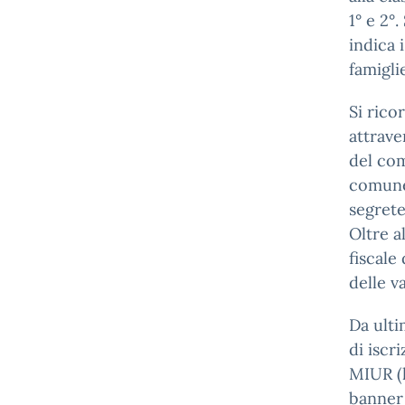
1° e 2°.
indica 
famigli
Si rico
attrave
del com
comune
segreter
Oltre a
fiscale
delle v
Da ulti
di iscr
MIUR (h
banner 