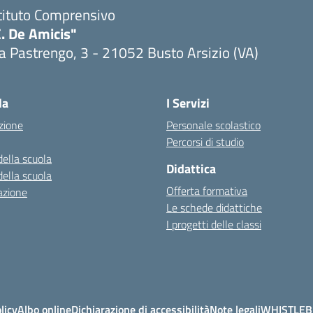
tituto Comprensivo
. De Amicis"
a Pastrengo, 3 - 21052 Busto Arsizio (VA)
la
I Servizi
zione
Personale scolastico
Percorsi di studio
della scuola
Didattica
della scuola
Offerta formativa
azione
Le schede didattiche
I progetti delle classi
licy
Albo online
Dichiarazione di accessibilità
Note legali
WHISTLE