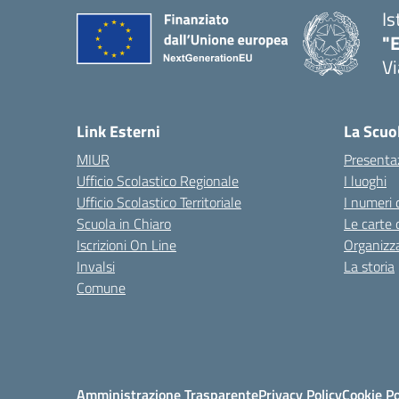
Is
"E
Vi
Link Esterni
La Scuo
MIUR
Presenta
Ufficio Scolastico Regionale
I luoghi
Ufficio Scolastico Territoriale
I numeri 
Scuola in Chiaro
Le carte 
Iscrizioni On Line
Organizz
Invalsi
La storia
Comune
Amministrazione Trasparente
Privacy Policy
Cookie Po