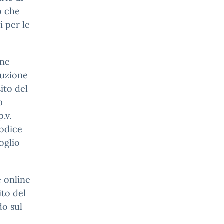
to che
i per le
ene
ruzione
ito del
a
.v.
codice
foglio
e online
ito del
do sul