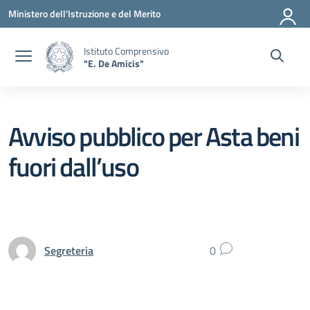
Vai ai contenuti
Vai al menu di navigazione
Vai al footer
Ministero dell'Istruzione e del Merito
Istituto Comprensivo
"E. De Amicis"
Avviso pubblico per Asta beni
fuori dall’uso
Segreteria
0