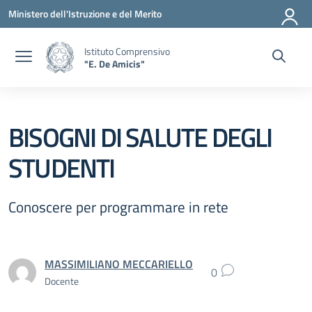
Vai ai contenuti
Vai al menu di navigazione
Vai al footer
Ministero dell'Istruzione e del Merito
Istituto Comprensivo
"E. De Amicis"
BISOGNI DI SALUTE DEGLI
STUDENTI
Conoscere per programmare in rete
MASSIMILIANO MECCARIELLO
0
Docente