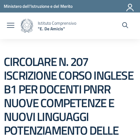
Vai ai contenuti
Vai al menu di navigazione
Vai al footer
Ministero dell'Istruzione e del Merito
Istituto Comprensivo
"E. De Amicis"
CIRCOLARE N. 207
ISCRIZIONE CORSO INGLESE
B1 PER DOCENTI PNRR
NUOVE COMPETENZE E
NUOVI LINGUAGGI
POTENZIAMENTO DELLE