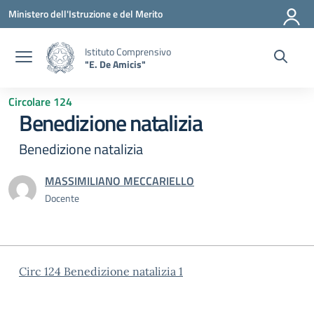
Vai ai contenuti
Vai al menu di navigazione
Vai al footer
Ministero dell'Istruzione e del Merito
Istituto Comprensivo
"E. De Amicis"
Circolare 124
Benedizione natalizia
Benedizione natalizia
MASSIMILIANO MECCARIELLO
Docente
Circ 124 Benedizione natalizia 1