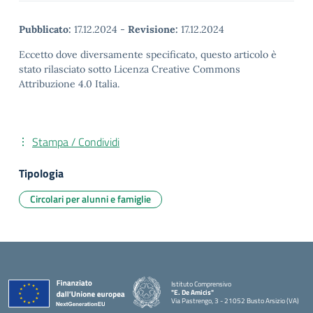
Pubblicato:
17.12.2024
-
Revisione:
17.12.2024
Eccetto dove diversamente specificato, questo articolo è
stato rilasciato sotto Licenza Creative Commons
Attribuzione 4.0 Italia.
Stampa / Condividi
Tipologia
Circolari per alunni e famiglie
Istituto Comprensivo
"E. De Amicis"
Via Pastrengo, 3 - 21052 Busto Arsizio (VA)