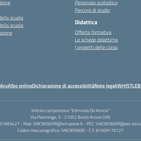
zione
Personale scolastico
Percorsi di studio
della scuola
Didattica
della scuola
Offerta formativa
azione
Le schede didattiche
I progetti delle classi
licy
Albo online
Dichiarazione di accessibilità
Note legali
WHISTLE
Istituto comprensivo "Edmondo De Amicis"
Via Pastrengo, 3 - 21052 Busto Arsizio (VA)
331683427 - Mail: VAIC85900R@istruzione.it - PEC: VAIC85900R@pec.istruzi
Codice meccanografico: VAIC85900R - C.F. 81009170127