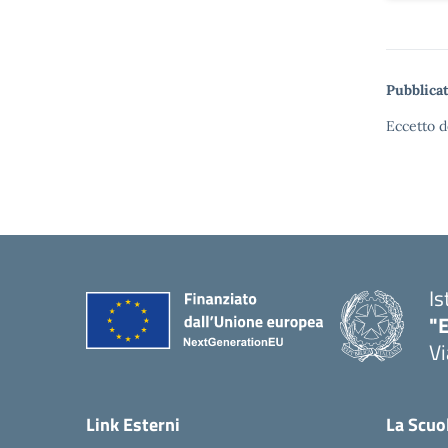
Pubblicat
Eccetto d
Is
"E
Vi
Link Esterni
La Scuo