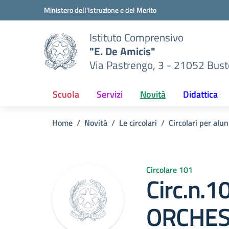
Vai ai contenuti
Vai al menu di navigazione
Vai al footer
Ministero dell'Istruzione e del Merito
Istituto Comprensivo
"E. De Amicis"
Via Pastrengo, 3 - 21052 Busto
Scuola
Servizi
Novità
Didattica
Home
Novità
Le circolari
Circolari per alun
Circolare 101
Circ.n.
ORCHES