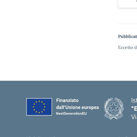
Pubblicat
Eccetto d
Is
"E
Vi