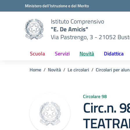
Vai ai contenuti
Vai al menu di navigazione
Vai al footer
Ministero dell'Istruzione e del Merito
Istituto Comprensivo
"E. De Amicis"
Via Pastrengo, 3 - 21052 Busto
Scuola
Servizi
Novità
Didattica
Home
Novità
Le circolari
Circolari per alun
Circolare 98
Circ.n.
TEATRA