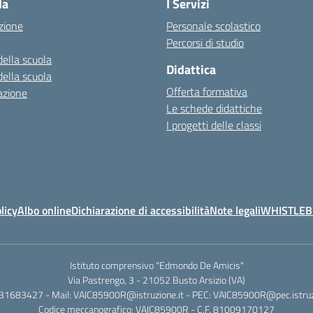
la
I Servizi
zione
Personale scolastico
Percorsi di studio
della scuola
Didattica
della scuola
Offerta formativa
azione
Le schede didattiche
I progetti delle classi
licy
Albo online
Dichiarazione di accessibilità
Note legali
WHISTLE
Istituto comprensivo "Edmondo De Amicis"
Via Pastrengo, 3 - 21052 Busto Arsizio (VA)
331683427 - Mail: VAIC85900R@istruzione.it - PEC: VAIC85900R@pec.istruzi
Codice meccanografico: VAIC85900R - C.F. 81009170127