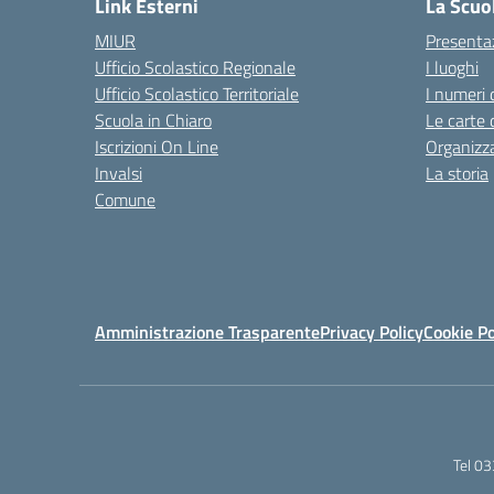
Link Esterni
La Scuo
MIUR
Presenta
Ufficio Scolastico Regionale
I luoghi
Ufficio Scolastico Territoriale
I numeri 
Scuola in Chiaro
Le carte 
Iscrizioni On Line
Organizz
Invalsi
La storia
Comune
Amministrazione Trasparente
Privacy Policy
Cookie Po
Tel 0