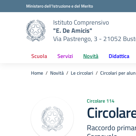
Vai ai contenuti
Vai al menu di navigazione
Vai al footer
Ministero dell'Istruzione e del Merito
Istituto Comprensivo
"E. De Amicis"
Via Pastrengo, 3 - 21052 Busto
Scuola
Servizi
Novità
Didattica
Home
Novità
Le circolari
Circolari per alun
Circolare 114
Circolar
Raccordo primar