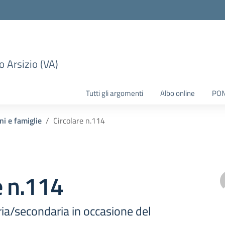
 Arsizio (VA)
Tutti gli argomenti
Albo online
PO
ni e famiglie
Circolare n.114
e n.114
ia/secondaria in occasione del