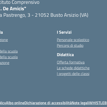
tituto Comprensivo
. De Amicis"
a Pastrengo, 3 - 21052 Busto Arsizio (VA)
la
I Servizi
zione
Personale scolastico
Percorsi di studio
della scuola
Didattica
della scuola
Offerta formativa
azione
Le schede didattiche
I progetti delle classi
licy
Albo online
Dichiarazione di accessibilità
Note legali
WHISTLE