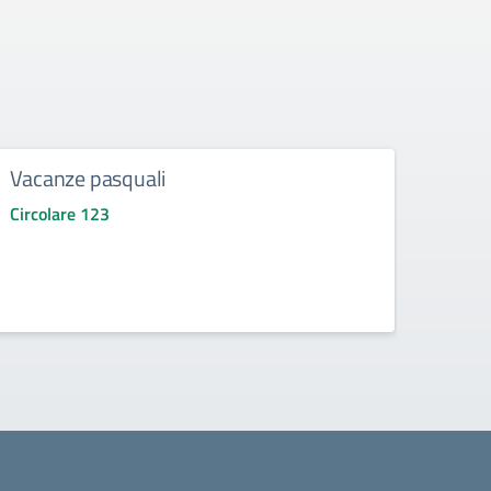
Vacanze pasquali
ELEZ
PRE
Circolare 123
Circo
sospens
"Ponti