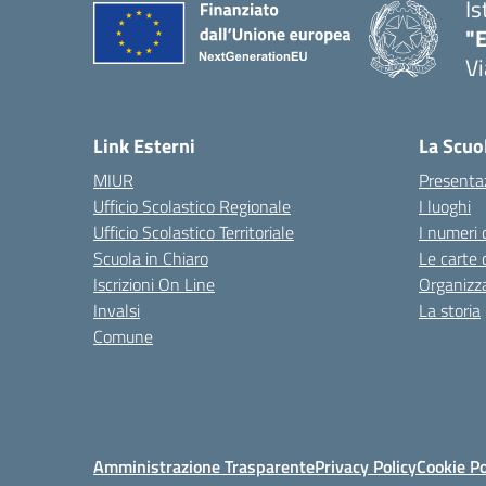
Is
"E
Vi
Link Esterni
La Scuo
MIUR
Presenta
Ufficio Scolastico Regionale
I luoghi
Ufficio Scolastico Territoriale
I numeri 
Scuola in Chiaro
Le carte 
Iscrizioni On Line
Organizz
Invalsi
La storia
Comune
Amministrazione Trasparente
Privacy Policy
Cookie Po