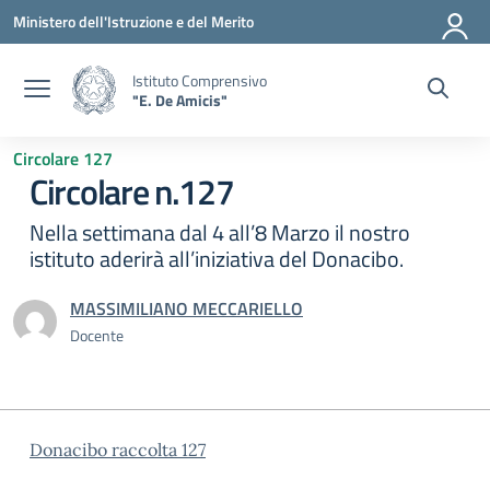
Vai ai contenuti
Vai al menu di navigazione
Vai al footer
Ministero dell'Istruzione e del Merito
Istituto Comprensivo
"E. De Amicis"
Circolare 127
Circolare n.127
Nella settimana dal 4 all’8 Marzo il nostro
istituto aderirà all’iniziativa del Donacibo.
MASSIMILIANO MECCARIELLO
Docente
Donacibo raccolta 127