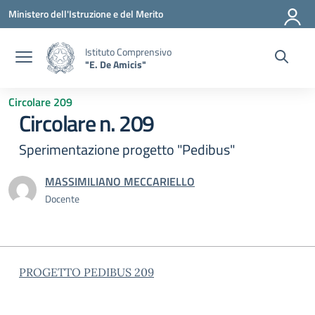
Vai ai contenuti
Vai al menu di navigazione
Vai al footer
Ministero dell'Istruzione e del Merito
Istituto Comprensivo
"E. De Amicis"
Circolare 209
Circolare n. 209
Sperimentazione progetto "Pedibus"
MASSIMILIANO MECCARIELLO
Docente
PROGETTO PEDIBUS 209