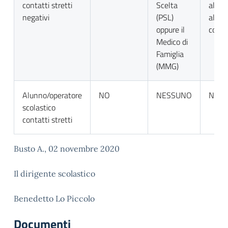
contatti stretti
Scelta
all’in
negativi
(PSL)
al rie
oppure il
comu
Medico di
Famiglia
(MMG)
Alunno/operatore
NO
NESSUNO
NES
scolastico
contatti stretti
Busto A., 02 novembre 2020
Il dirigente scolastico
Benedetto Lo Piccolo
Documenti