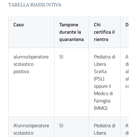
TABELLA RIASSUNTIVA
Caso
Tampone
Chi
Docu
durante la
certifica il
quarantena
rientro
alunno/operatore
SI
Pediatra di
Attes
scolastico
Libera
di nul
positivo
Scelta
all’in
(PSL)
al rie
oppure il
comu
Medico di
Famiglia
(MMG)
Alunno/operatore
SI
Pediatra di
Attes
scolastico
Libera
di nul