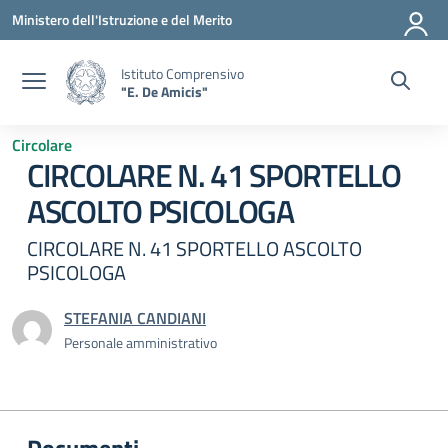
Vai ai contenuti
Vai al menu di navigazione
Vai al footer
Ministero dell'Istruzione e del Merito
Istituto Comprensivo
"E. De Amicis"
Circolare
CIRCOLARE N. 41 SPORTELLO
ASCOLTO PSICOLOGA
CIRCOLARE N. 41 SPORTELLO ASCOLTO
PSICOLOGA
STEFANIA CANDIANI
Personale amministrativo