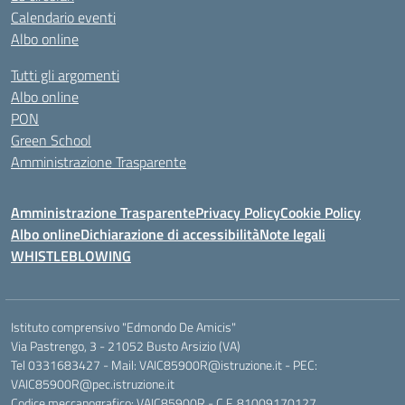
Calendario eventi
Albo online
Tutti gli argomenti
Albo online
PON
Green School
Amministrazione Trasparente
Amministrazione Trasparente
Privacy Policy
Cookie Policy
Albo online
Dichiarazione di accessibilità
Note legali
WHISTLEBLOWING
Istituto comprensivo "Edmondo De Amicis"
Via Pastrengo, 3 - 21052 Busto Arsizio (VA)
Tel 0331683427 - Mail: VAIC85900R@istruzione.it - PEC:
VAIC85900R@pec.istruzione.it
Codice meccanografico: VAIC85900R - C.F. 81009170127