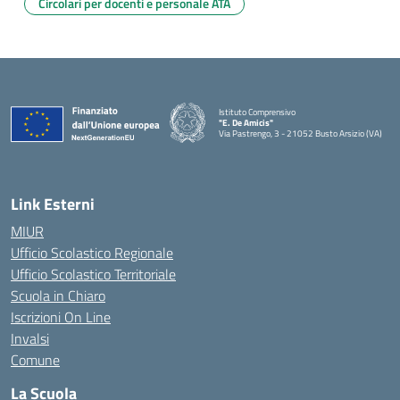
Circolari per docenti e personale ATA
Istituto Comprensivo
"E. De Amicis"
Via Pastrengo, 3 - 21052 Busto Arsizio (VA)
Link Esterni
MIUR
Ufficio Scolastico Regionale
Ufficio Scolastico Territoriale
Scuola in Chiaro
Iscrizioni On Line
Invalsi
Comune
La Scuola