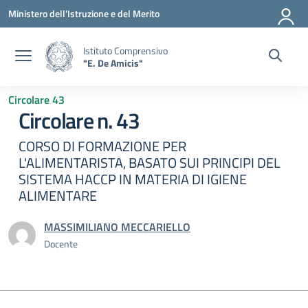
Vai ai contenuti
Vai al menu di navigazione
Vai al footer
Ministero dell'Istruzione e del Merito
Istituto Comprensivo
"E. De Amicis"
Circolare 43
Circolare n. 43
CORSO DI FORMAZIONE PER
L'ALIMENTARISTA, BASATO SUI PRINCIPI DEL
SISTEMA HACCP IN MATERIA DI IGIENE
ALIMENTARE
MASSIMILIANO MECCARIELLO
Docente