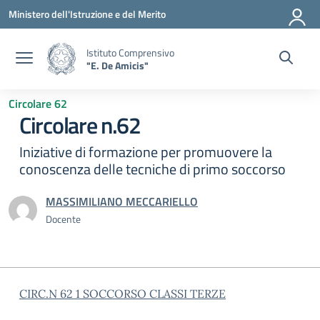
Vai ai contenuti
Vai al menu di navigazione
Vai al footer
Ministero dell'Istruzione e del Merito
Istituto Comprensivo
"E. De Amicis"
Circolare 62
Circolare n.62
Iniziative di formazione per promuovere la
conoscenza delle tecniche di primo soccorso
MASSIMILIANO MECCARIELLO
Docente
CIRC.N 62 1 SOCCORSO CLASSI TERZE