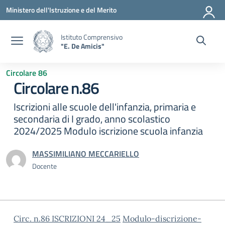
Vai ai contenuti
Vai al menu di navigazione
Vai al footer
Ministero dell'Istruzione e del Merito
Istituto Comprensivo
"E. De Amicis"
Circolare 86
Circolare n.86
Iscrizioni alle scuole dell'infanzia, primaria e
secondaria di I grado, anno scolastico
2024/2025 Modulo iscrizione scuola infanzia
MASSIMILIANO MECCARIELLO
Docente
Circ. n.86 ISCRIZIONI 24_25
Modulo-discrizione-