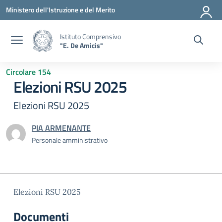
Vai ai contenuti
Vai al menu di navigazione
Vai al footer
Ministero dell'Istruzione e del Merito
Istituto Comprensivo
"E. De Amicis"
Circolare 154
Elezioni RSU 2025
Elezioni RSU 2025
PIA ARMENANTE
Personale amministrativo
Elezioni RSU 2025
Documenti